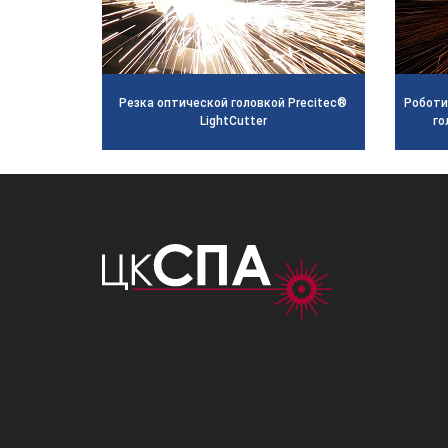
Резка оптической головкой Precitec®
Роботи
LightCutter
го